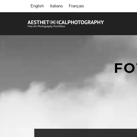
English
Italiano
Français
FO