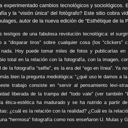
 ha experimentado cambios tecnológicos y sociológicos. 
fía y la “visión única” del fotógrafo? Este sitio cobra vi
lages, autor de la nueva edición de “Esthétique de la 
testigos de una fabulosa revolución tecnológica: el surgimi
 “disparar tiros” sobre cualquier cosa (los “clickers” c
 nada. Hoy puede tomar miles de fotos y publicarlas en 
bio total en la relación con la fotografía, con la imagen, 
e la fotografía “selfie”, es la era del “ego en línea”. Ya n
 más bien la pregunta mediológica: “¿qué uso le damos a la 
ste trabajo consiste en “servir al pensamiento levi-stra
dad liberada de la trampa del “todo vale” (ver también “
a ética-estética ha madurado y se ha nutrido a partir de 
as: ¿cuál es la relación con la realidad? ¿Cuál es la relaci
 una “hermosa” fotografía como nos enseñaron U. Mulas y G