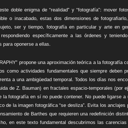
este doble enigma de “realidad” y “fotografía”: mover foto
ible o inacabado, estas dos dimensiones de fotografiarlo
ujeto, ser y tiempo, fotografía en particular y arte en ge
a respondiendo específicamente a las órdenes y teniend
s para oponerse a ellas.
” propone una aproximación teórica a la fotografía con
cos como actividades fundamentales que siempre deben pre
frenta a una ambigüedad temporal. Todos los días nos enco
uida de Z. Bauman) en fractales espacio-temporales (por 
 la fotografía en sí no puede contener. No puede ligarse a 
ico de la imagen fotográfica “se desliza”. Evita los anclaj
ensamiento de Barthes que requieren una redefinición distin
ho, en este texto fundamental descubrimos las carencias 