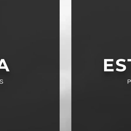
A
ES
S