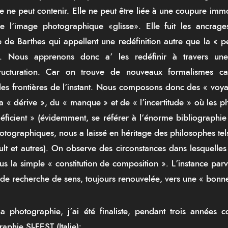
 ne peut contenir. Elle ne peut être liée à une coupure immo
de l’image photographique «
glisse
». Elle fuit les ancrage
de Barthes qui appellent une redéfinition autre que la « p
». Nous
apprenons
donc a’ les redéfinir à travers une 
structuration. Car on trouve de nouveaux formalismes c
es frontières de l’instant. Nous composons donc des « vo
 « dérive », du « manque » et de « l’incertitude » où les p
éficient » (évidemment, se référer à l’énorme bibliographie
photographiques, nous a laissé en héritage des philosophes te
lt et autres). On observe des circonstances dans lesquelles 
us la simple « constitution de composition ». L’instance parv
nde recherche de sens, toujours renouvelée, vers une « bonn
photographie, j’ai été finaliste, pendant trois années co
aphie SI-FEST (Italie):