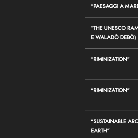
“PAESAGGI A MAR
“THE UNESCO RAM
E WALADÒ DEBÒ) 
“RIMINIZATION”
“RIMINIZATION”
“SUSTAINABLE ARC
EARTH”