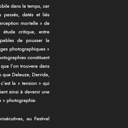
bile dans le temps, car
s passés, datés et liés
erception mortelle » de
étude critique, entre
apables de pousser la
yages photographiques »
hotographies constituent
 que l’on trouvera dans
ls que Deleuze, Derrida,
c’est la « tension » qui
ient ainsi à devenir une
e » photographie.
nsécutives, au Festival