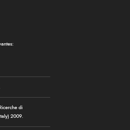
vantes
:
.
 Ricerche di
Italy) 2009.