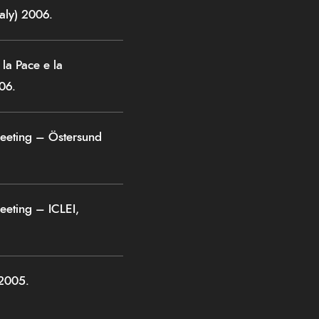
taly) 2006.
la Pace e la
006.
eeting – Östersund
eeting – ICLEI,
 2005.