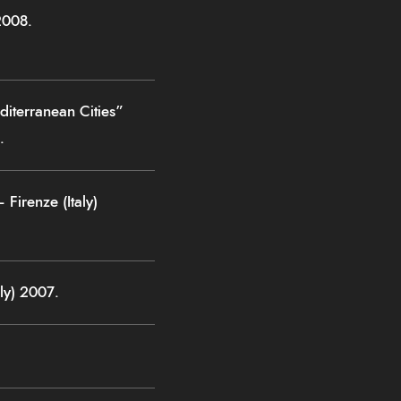
2008.
erranean Cities”
.
Firenze (Italy)
aly) 2007.