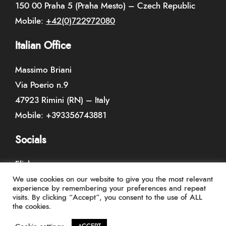
150 00 Praha 5 (Praha Mesto) – Czech Republic
Mobile:
+42(0)722972080
Italian Office
Massimo Briani
Via Poerio n.9
47923 Rimini (RN) – Italy
Mobile:
+393356743881
Socials
Flickr
Pinterest
We use cookies on our website to give you the most relevant
experience by remembering your preferences and repeat
visits. By clicking “Accept”, you consent to the use of ALL
the cookies.
Page d’accueil
ETHIQUE
ESTHETIQUE