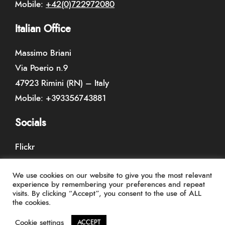
Mobile:
+42(0)722972080
Italian Office
Massimo Briani
Via Poerio n.9
47923 Rimini (RN) – Italy
Mobile:
+393356743881
Socials
Flickr
Pinterest
We use cookies on our website to give you the most relevant
experience by remembering your preferences and repeat
visits. By clicking “Accept”, you consent to the use of ALL
the cookies.
Pagina iniziale
ETICA PORTFOLIOS
ESTETICA PORTFOLIOS
PHOTO-BOOK STORE
Info
Cookie settings
ACCEPT