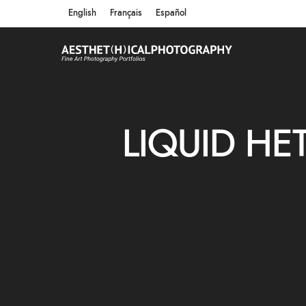
English
Français
Español
LIQUID HE